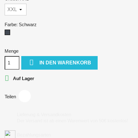
Farbe: Schwarz
Schwarz
Menge

IN DEN WARENKORB

Auf Lager
Teilen
Lieferung & Versandkosten
Der Versand ist ab einen Warenwert von 50€ kostenlos!
Bezahlungsarten