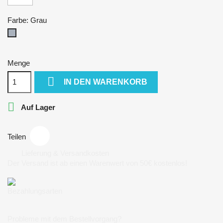
Farbe: Grau
Grau
Menge

IN DEN WARENKORB

Auf Lager
Teilen
Lieferung & Versandkosten
Der Versand ist ab einen Warenwert von 50€ kostenlos!
Bezahlungsarten
Probleme mit dem Bestellvorgang?