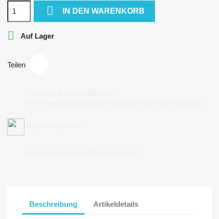

IN DEN WARENKORB

Auf Lager
Teilen
Lieferung & Versandkosten
Der Versand ist ab einen Warenwert von 50€ kostenlos!
Bezahlungsarten
Probleme mit dem Bestellvorgang?
Beschreibung
Artikeldetails