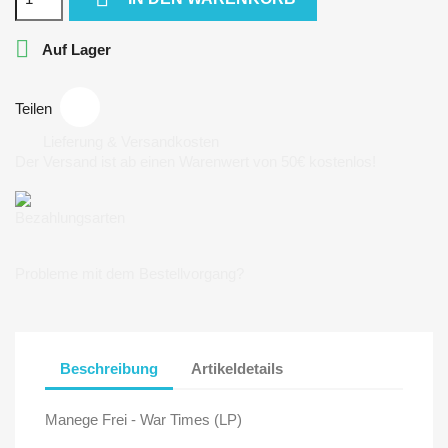

Auf Lager
Teilen
Lieferung & Versandkosten
Der Versand ist ab einen Warenwert von 50€ kostenlos!
Bezahlungsarten
Probleme mit dem Bestellvorgang?
Beschreibung
Artikeldetails
Manege Frei - War Times (LP)