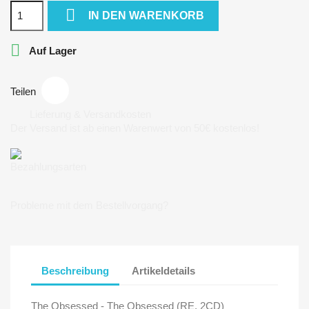

IN DEN WARENKORB

Auf Lager
Teilen
Lieferung & Versandkosten
Der Versand ist ab einen Warenwert von 50€ kostenlos!
Bezahlungsarten
Probleme mit dem Bestellvorgang?
Beschreibung
Artikeldetails
The Obsessed - The Obsessed (RE, 2CD)