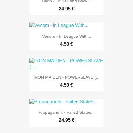
Dieth - To Hell And Back...
24,95 €
Venom - In League With...
4,50 €
IRON MAIDEN - POWERSLAVE (...
4,50 €
Propagandhi - Failed States...
24,95 €