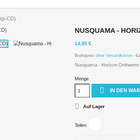
igi-CD)
NUSQUAMA - HORIZ
14,95 €
Bruttopreis
ohne Versandkosten
Li
Nusquama - Horizon Ontheemt 
Menge

IN DEN WA

Auf Lager
Teilen
Lieferung & Versandkosten