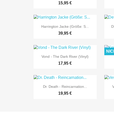
15,95 €

Vorschau
Harrington Jacke (Größe: S...
D
39,95 €
NIC

Vorschau
Vond - The Dark River (Vinyl)
17,95 €

Vorschau
Dr. Death - Reincarnation...
V
19,95 €