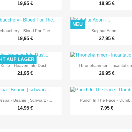
19,95 €
18,95 €
NEU


Vorschau
Vorschau
ebauchery - Blood For The...
Sulphur Aeon -...
19,95 €
27,95 €
HT AUF LAGER


Vorschau
Vorschau
Knife - Heaven Into Dust...
Thronehammer - Incantation.
21,95 €
26,95 €


Vorschau
Vorschau
espa - Beanie ( Schwarz -...
Punch In The Face - Dumb..
14,95 €
7,95 €