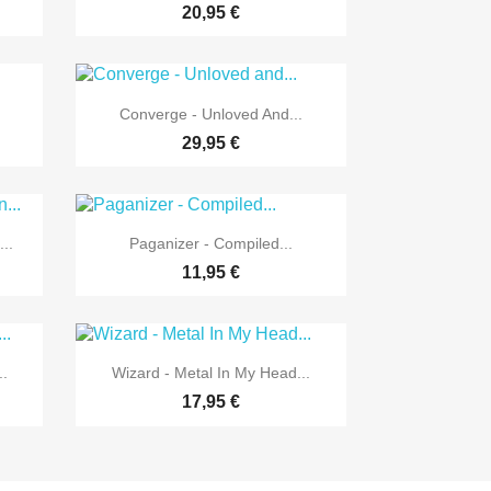
20,95 €

Vorschau
Converge - Unloved And...
29,95 €

Vorschau
..
Paganizer - Compiled...
11,95 €

Vorschau
.
Wizard - Metal In My Head...
17,95 €