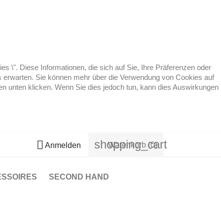
 \". Diese Informationen, die sich auf Sie, Ihre Präferenzen oder
 es erwarten. Sie können mehr über die Verwendung von Cookies auf
ten unten klicken. Wenn Sie dies jedoch tun, kann dies Auswirkungen
shopping_cart

Warenkorb
(0)
Anmelden
ESSOIRES
SECOND HAND