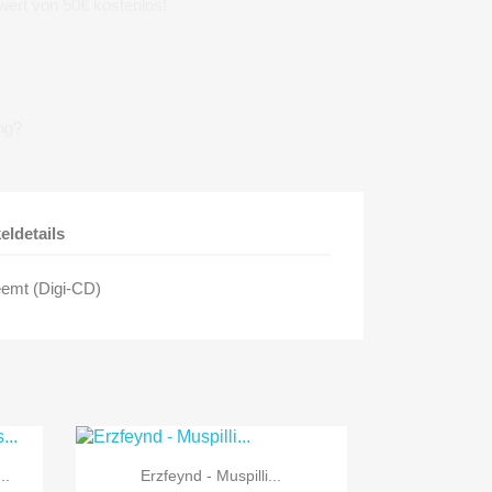
wert von 50€ kostenlos!
ng?
keldetails
emt (Digi-CD)

Vorschau
..
Erzfeynd - Muspilli...