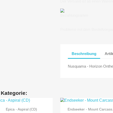
Der Versand ist ab einen Waren
Bezahlungsarten
Probleme mit dem Bestellvorga
Beschreibung
Arti
Nusquama - Horizon Onthe
 Kategorie:


Vorschau
Vorschau
Epica - Aspiral (CD)
Endseeker - Mount Carcass.