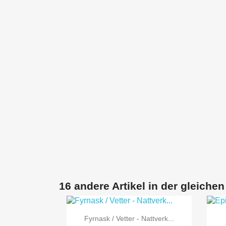
16 andere Artikel in der gleichen

Vorschau
Fyrnask / Vetter - Nattverk...