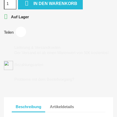

IN DEN WARENKORB

Auf Lager
Teilen
Lieferung & Versandkosten
Der Versand ist ab einen Warenwert von 50€ kostenlos!
Bezahlungsarten
Probleme mit dem Bestellvorgang?
Beschreibung
Artikeldetails