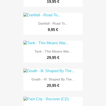
19,95 €
Darkfall - Road To...
9,95 €
Tank - This Means War...
29,95 €
Goath - III: Shaped By The...
20,95 €