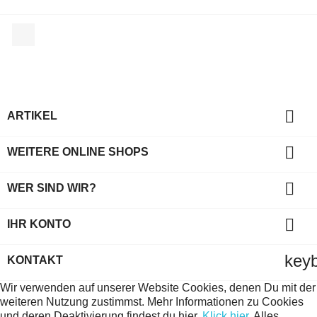
Facebook

ARTIKEL

WEITERE ONLINE SHOPS

WER SIND WIR?

IHR KONTO
key
KONTAKT
Wir verwenden auf unserer Website Cookies, denen Du mit der
weiteren Nutzung zustimmst. Mehr Informationen zu Cookies
und deren Deaktivierung findest du hier.
Klick hier
.
Alles