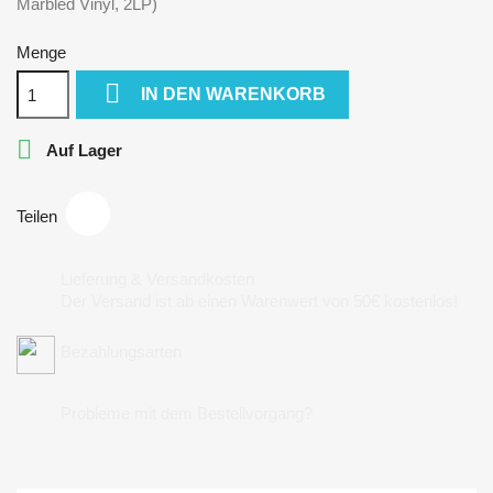
Marbled Vinyl, 2LP)
Menge

IN DEN WARENKORB

Auf Lager
Teilen
Lieferung & Versandkosten
Der Versand ist ab einen Warenwert von 50€ kostenlos!
Bezahlungsarten
Probleme mit dem Bestellvorgang?