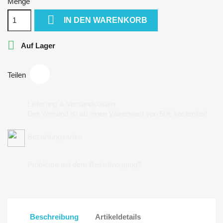
Menge

IN DEN WARENKORB

Auf Lager
Teilen
Lieferung & Versandkosten
Der Versand ist ab einen Warenwert von 50€ kostenlos!
Bezahlungsarten
Probleme mit dem Bestellvorgang?
Beschreibung
Artikeldetails