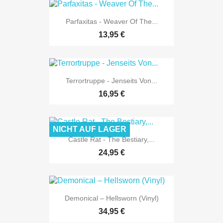
Parfaxitas - Weaver Of The...
13,95 €
Terrortruppe - Jenseits Von...
16,95 €
NICHT AUF LAGER
Castle Rat - The Bestiary,...
24,95 €
Demonical ‎– Hellsworn (Vinyl)
34,95 €