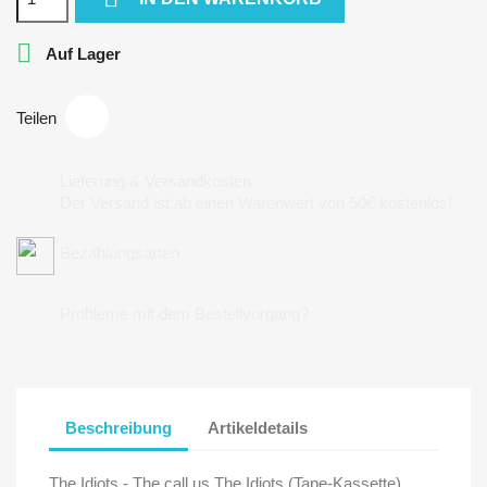

Auf Lager
Teilen
Lieferung & Versandkosten
Der Versand ist ab einen Warenwert von 50€ kostenlos!
Bezahlungsarten
Probleme mit dem Bestellvorgang?
Beschreibung
Artikeldetails
The Idiots - The call us The Idiots (Tape-Kassette)