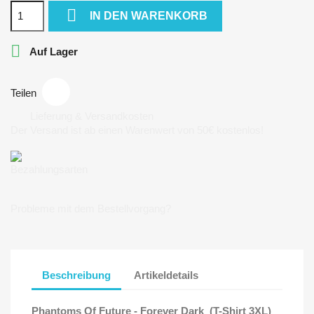

IN DEN WARENKORB

Auf Lager
Teilen
Lieferung & Versandkosten
Der Versand ist ab einen Warenwert von 50€ kostenlos!
Bezahlungsarten
Probleme mit dem Bestellvorgang?
Beschreibung
Artikeldetails
Phantoms Of Future - Forever Dark (T-Shirt 3XL)