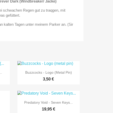
rever Dark (Windbreaker/ Jacke)
ei schwachen Regen gut zu traqgen, mit
as gefüttert.
s an kalten Tagen unter meinem Parker an. (Sir

Vorschau
..
Buzzcocks - Logo (metal Pin)
3,50 €

Vorschau
Predatory Void - Seven Keys...
19,95 €