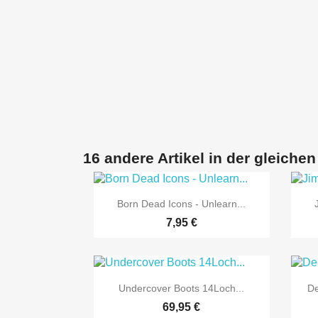
16 andere Artikel in der gleichen

Vorschau
Born Dead Icons - Unlearn...
7,95 €

Vorschau
Undercover Boots 14Loch...
De
69,95 €