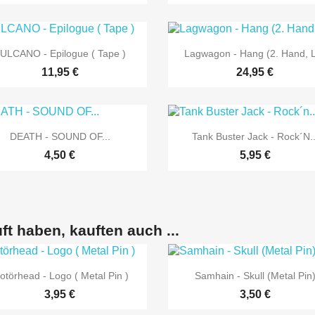


Vorschau
Vorschau
ULCANO - Epilogue ( Tape )
Lagwagon - Hang (2. Hand, 
11,95 €
24,95 €


Vorschau
Vorschau
DEATH - SOUND OF...
Tank Buster Jack - Rock´n..
4,50 €
5,95 €
ft haben, kauften auch ...


Vorschau
Vorschau
otörhead - Logo ( Metal Pin )
Samhain - Skull (Metal Pin
3,95 €
3,50 €