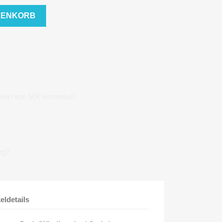
RENKORB
wert von 50€ kostenlos!
ng?
keldetails