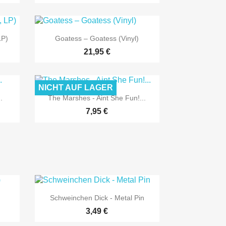

Vorschau
LP)
Goatess ‎– Goatess (Vinyl)
21,95 €
NICHT AUF LAGER

Vorschau
.
The Marshes - Aint She Fun!...
7,95 €

Vorschau
)
Schweinchen Dick - Metal Pin
3,49 €