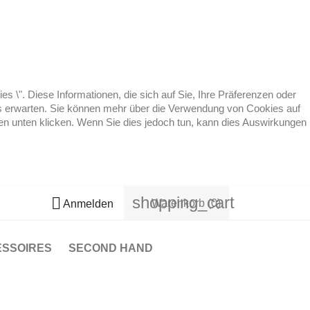
 \". Diese Informationen, die sich auf Sie, Ihre Präferenzen oder
 es erwarten. Sie können mehr über die Verwendung von Cookies auf
ten unten klicken. Wenn Sie dies jedoch tun, kann dies Auswirkungen
shopping_cart

Warenkorb
(0)
Anmelden
ESSOIRES
SECOND HAND