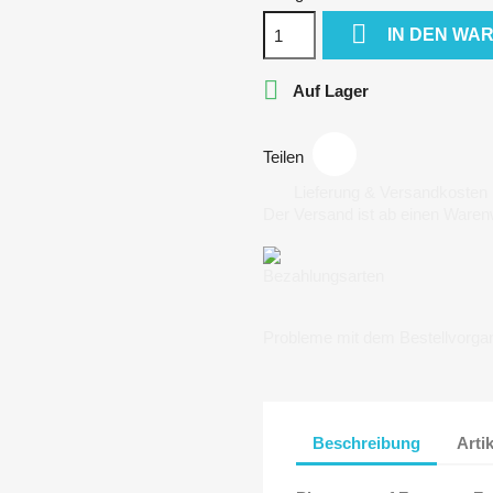

IN DEN WA

Auf Lager
Teilen
Lieferung & Versandkosten
Der Versand ist ab einen Waren
Bezahlungsarten
Probleme mit dem Bestellvorga
Beschreibung
Arti