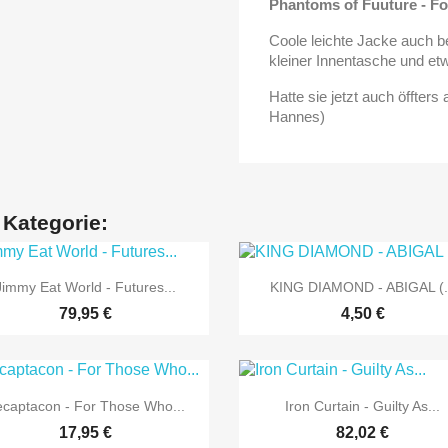
Phantoms of Fuuture - Fo
Coole leichte Jacke auch b
kleiner Innentasche und etw
Hatte sie jetzt auch öffter
Hannes)
 Kategorie:


Vorschau
Vorschau
Jimmy Eat World - Futures...
KING DIAMOND - ABIGAL (.
79,95 €
4,50 €


Vorschau
Vorschau
captacon - For Those Who...
Iron Curtain - Guilty As...
17,95 €
82,02 €