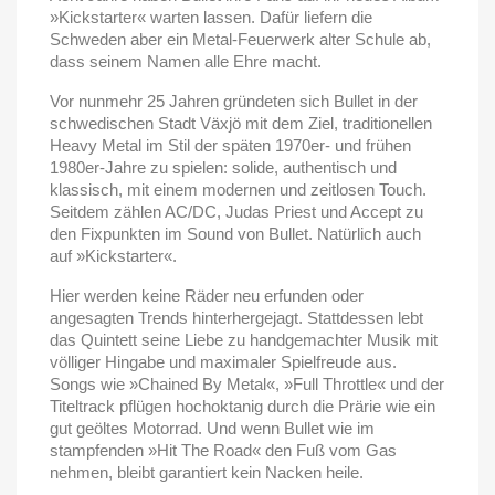
»Kickstarter« warten lassen. Dafür liefern die
Schweden aber ein Metal-Feuerwerk alter Schule ab,
dass seinem Namen alle Ehre macht.
Vor nunmehr 25 Jahren gründeten sich Bullet in der
schwedischen Stadt Växjö mit dem Ziel, traditionellen
Heavy Metal im Stil der späten 1970er- und frühen
1980er-Jahre zu spielen: solide, authentisch und
klassisch, mit einem modernen und zeitlosen Touch.
Seitdem zählen AC/DC, Judas Priest und Accept zu
den Fixpunkten im Sound von Bullet. Natürlich auch
auf »Kickstarter«.
Hier werden keine Räder neu erfunden oder
angesagten Trends hinterhergejagt. Stattdessen lebt
das Quintett seine Liebe zu handgemachter Musik mit
völliger Hingabe und maximaler Spielfreude aus.
Songs wie »Chained By Metal«, »Full Throttle« und der
Titeltrack pflügen hochoktanig durch die Prärie wie ein
gut geöltes Motorrad. Und wenn Bullet wie im
stampfenden »Hit The Road« den Fuß vom Gas
nehmen, bleibt garantiert kein Nacken heile.