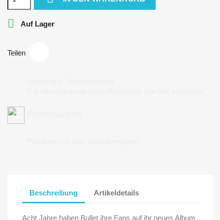

Auf Lager
Teilen
Lieferung & Versandkosten
Der Versand ist ab einen Warenwert von 50€ kostenlos!
Bezahlungsarten
Probleme mit dem Bestellvorgang?
Beschreibung
Artikeldetails
Acht Jahre haben Bullet ihre Fans auf ihr neues Album