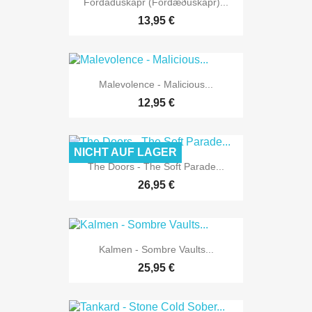
Fordäduskapr (Fordæðuskapr)...
13,95 €
Malevolence - Malicious...
12,95 €
NICHT AUF LAGER
The Doors - The Soft Parade...
26,95 €
Kalmen - Sombre Vaults...
25,95 €