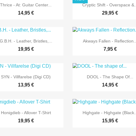


Vorschau
Vorschau
Thrice - At: Guitar Center...
Cryptic Shift - Overspace &.
14,95 €
29,95 €


Vorschau
Vorschau
G.B.H. - Leather, Bristles,...
Akways Fallen - Reflection..
19,95 €
7,95 €


Vorschau
Vorschau
SYN - Villfarelse (Digi CD)
DOOL - The Shape Of...
13,95 €
14,95 €


Vorschau
Vorschau
Honigdieb - Allover T-Shirt
Highgate - Highgate (Black..
19,95 €
15,95 €