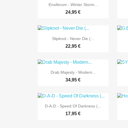

Vorschau
Ensiferum - Winter Storm...
24,95 €

Vorschau
Slipknot - Never Die (...
22,95 €

Vorschau
Drab Majesty - Modern...
34,95 €

Vorschau
D-A-D - Speed Of Darkness (...
17,95 €