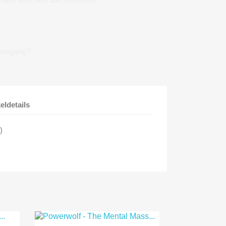
lvorgang?
keldetails
)