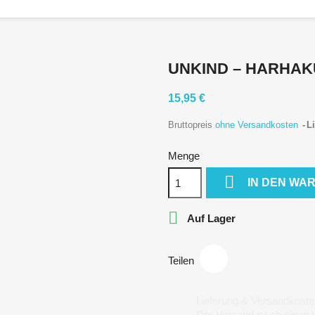
UNKIND ‎– HARHAK
15,95 €
Bruttopreis
ohne Versandkosten
Li
Menge

IN DEN WA

Auf Lager
Teilen
Lieferung & Versandkoste
Der Versand ist ab einen