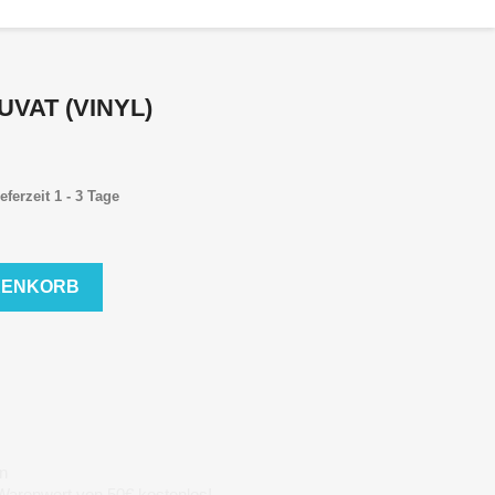
UVAT (VINYL)
eferzeit 1 - 3 Tage
RENKORB
n
 Warenwert von 50€ kostenlos!