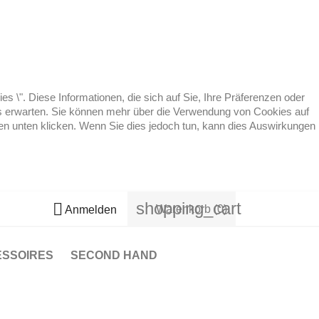
 \". Diese Informationen, die sich auf Sie, Ihre Präferenzen oder
 es erwarten. Sie können mehr über die Verwendung von Cookies auf
ten unten klicken. Wenn Sie dies jedoch tun, kann dies Auswirkungen
shopping_cart

Warenkorb
(0)
Anmelden
ESSOIRES
SECOND HAND