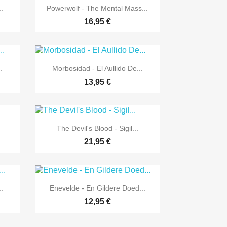

Vorschau
..
Powerwolf - The Mental Mass...
16,95 €

Vorschau
.
Morbosidad - El Aullido De...
13,95 €

Vorschau
The Devil's Blood - Sigil...
21,95 €

Vorschau
.
Enevelde - En Gildere Doed...
12,95 €