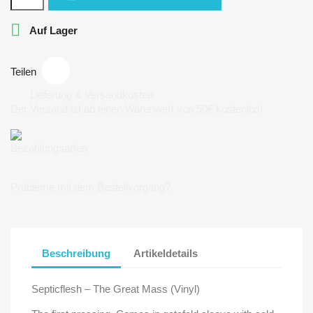

Auf Lager
Teilen
Lieferung & Versandkosten
Der Versand ist ab einen Warenwert von 50€ kostenlos!
Bezahlungsarten
Probleme mit dem Bestellvorgang?
Beschreibung
Artikeldetails
Septicflesh ‎– The Great Mass (Vinyl)