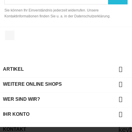
Sie können Ihr Einverständnis jederzeit widerrufen. Unsere
Kontaktinformationen finden Sie u. a. in der Datenschutzerklärung.
Facebook

ARTIKEL

WEITERE ONLINE SHOPS

WER SIND WIR?

IHR KONTO
key
KONTAKT