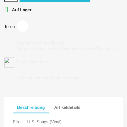

Auf Lager
Teilen
Lieferung & Versandkosten
Der Versand ist ab einen Warenwert von 50€ kostenlos!
Bezahlungsarten
Probleme mit dem Bestellvorgang?
Beschreibung
Artikeldetails
Elliott – U.S. Songs (Vinyl)