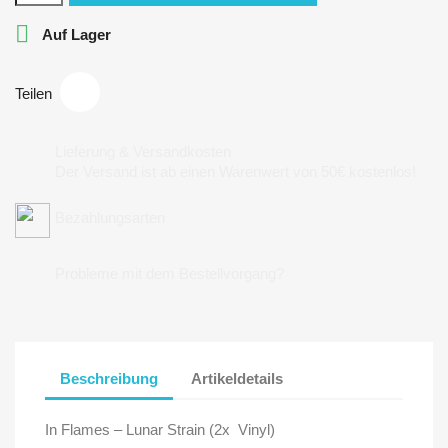

Auf Lager
Teilen
Lieferung & Versandkosten
Der Versand ist ab einen Warenwert von 50€ kostenlos!
Bezahlungsarten
Probleme mit dem Bestellvorgang?
Beschreibung
Artikeldetails
In Flames ‎– Lunar Strain (2x Vinyl)