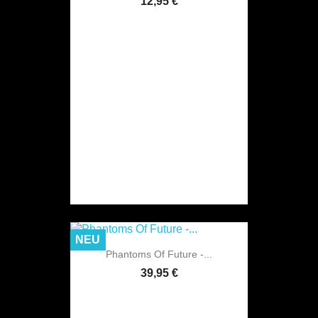
12,95 €
NEU
Phantoms Of Future -...
39,95 €