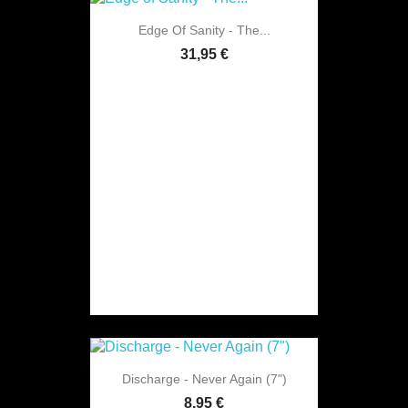
Edge Of Sanity - The...
31,95 €
Discharge - Never Again (7")
8,95 €