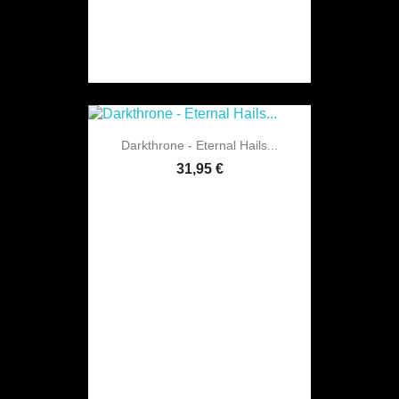
Darkthrone - Eternal Hails...
31,95 €