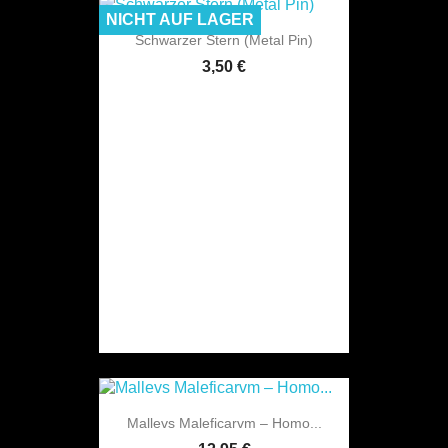
NICHT AUF LAGER
Schwarzer Stern (Metal Pin)
3,50 €
Mallevs Maleficarvm ‎– Homo...