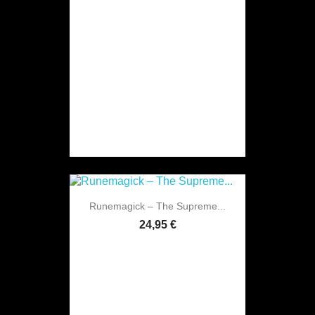
Runemagick ‎– The Supreme...
24,95 €