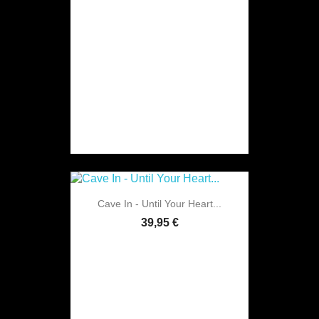
Cave In - Until Your Heart...
39,95 €