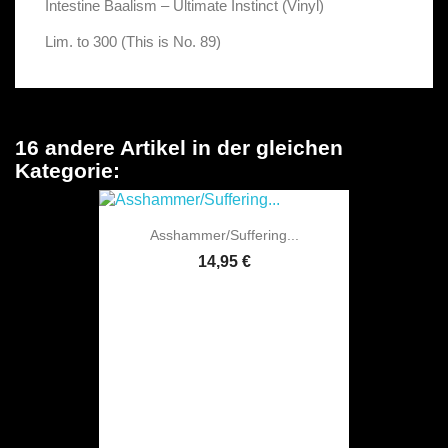
Intestine Baalism – Ultimate Instinct (Vinyl)
Lim. to 300 (This is No. 89)
16 andere Artikel in der gleichen
Kategorie:
Asshammer/Suffering...
14,95 €