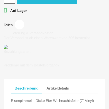

Auf Lager
Teilen
Lieferung & Versandkosten
Der Versand ist ab einen Warenwert von 50€ kostenlos!
Bezahlungsarten
Probleme mit dem Bestellvorgang?
Beschreibung
Artikeldetails
Eisenpimmel – Dicke Eier Weihnachtsfeier (7" Vinyl)