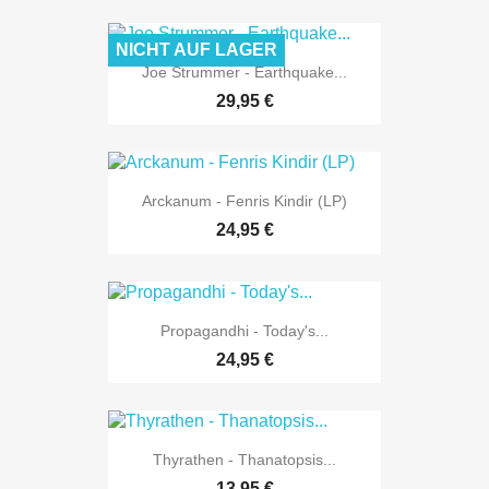
NICHT AUF LAGER
Joe Strummer - Earthquake...
29,95 €
Arckanum - Fenris Kindir (LP)
24,95 €
Propagandhi - Today's...
24,95 €
Thyrathen - Thanatopsis...
13,95 €