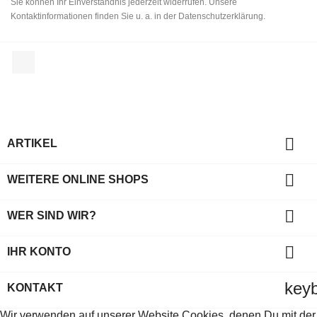
Sie können Ihr Einverständnis jederzeit widerrufen. Unsere
Kontaktinformationen finden Sie u. a. in der Datenschutzerklärung.
Facebook

ARTIKEL

WEITERE ONLINE SHOPS

WER SIND WIR?

IHR KONTO
key
KONTAKT
Wir verwenden auf unserer Website Cookies, denen Du mit der