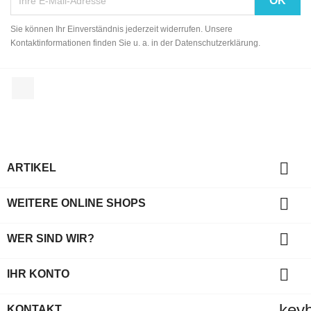
Sie können Ihr Einverständnis jederzeit widerrufen. Unsere
Kontaktinformationen finden Sie u. a. in der Datenschutzerklärung.
Facebook

ARTIKEL

WEITERE ONLINE SHOPS

WER SIND WIR?

IHR KONTO
key
KONTAKT