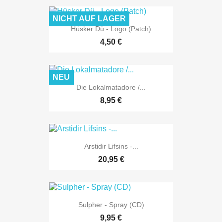
NICHT AUF LAGER
Hüsker Dü - Logo (Patch)
4,50 €
NEU
Die Lokalmatadore /...
8,95 €
Arstidir Lifsins -...
20,95 €
Sulpher - Spray (CD)
9,95 €