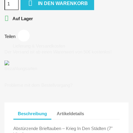

IN DEN WARENKORB

Auf Lager
Teilen
Lieferung & Versandkosten
Der Versand ist ab einen Warenwert von 50€ kostenlos!
Bezahlungsarten
Probleme mit dem Bestellvorgang?
Beschreibung
Artikeldetails
Abstürzende Brieftauben ‎– Krieg In Den Städten (7"