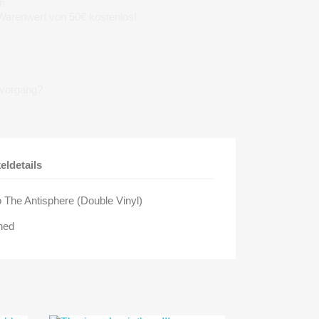
n
 Warenwert von 50€ kostenlos!
lvorgang?
keldetails
 The Antisphere (Double Vinyl)
ched