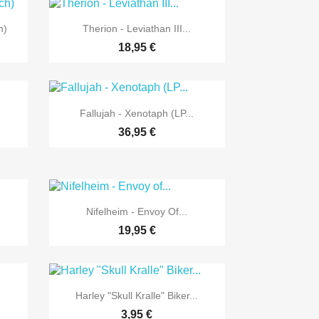

Vorschau
h)
Therion - Leviathan III...
18,95 €

Vorschau
Fallujah - Xenotaph (LP...
36,95 €

Vorschau
.
Nifelheim - Envoy Of...
19,95 €

Vorschau
.
Harley "Skull Kralle" Biker...
3,95 €