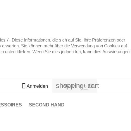
 \". Diese Informationen, die sich auf Sie, Ihre Präferenzen oder
 es erwarten. Sie können mehr über die Verwendung von Cookies auf
ten unten klicken. Wenn Sie dies jedoch tun, kann dies Auswirkungen
shopping_cart

Warenkorb
(0)
Anmelden
ESSOIRES
SECOND HAND