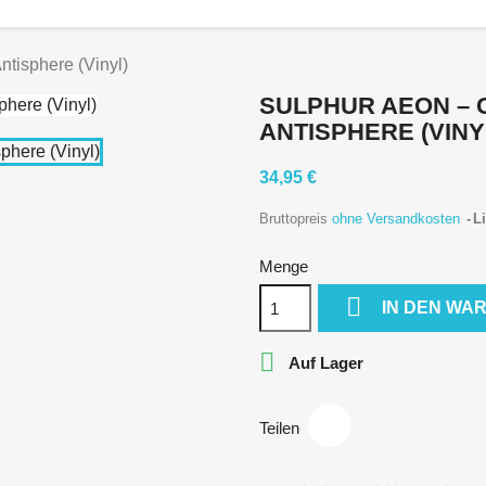
ntisphere (Vinyl)
SULPHUR AEON ‎–
ANTISPHERE (VINY
34,95 €
Bruttopreis
ohne Versandkosten
Li
Menge

IN DEN WA

Auf Lager
Teilen