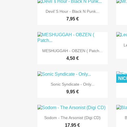

Vorschau
Devil´s Hour - Black N Punk...
7,95 €
L

Vorschau
MESHUGGAH - OBZEN ( Patch...
4,50 €
NIC

Vorschau
Sonic Syndicate - Only...
9,95 €

Vorschau
Sodom - The Arsonist (Digi CD)
B
17,95 €