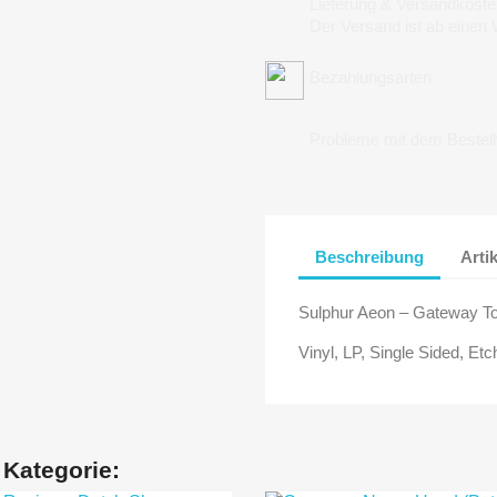
Lieferung & Versandkoste
Der Versand ist ab einen
Bezahlungsarten
Probleme mit dem Bestel
Beschreibung
Arti
Sulphur Aeon ‎– Gateway To
Vinyl, LP, Single Sided, Et
 Kategorie: