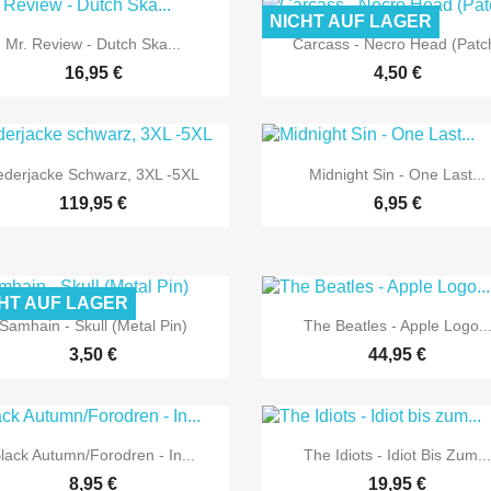
NICHT AUF LAGER


Vorschau
Vorschau
Mr. Review - Dutch Ska...
Carcass - Necro Head (Patc
16,95 €
4,50 €


Vorschau
Vorschau
ederjacke Schwarz, 3XL -5XL
Midnight Sin - One Last...
119,95 €
6,95 €
HT AUF LAGER


Vorschau
Vorschau
Samhain - Skull (Metal Pin)
The Beatles - Apple Logo..
3,50 €
44,95 €


Vorschau
Vorschau
lack Autumn/Forodren - In...
The Idiots - Idiot Bis Zum..
8,95 €
19,95 €