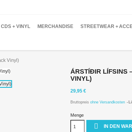
CDS + VINYL
MERCHANDISE
STREETWEAR + ACC
ack Vinyl)
ÁRSTÍÐIR LÍFSINS
VINYL)
29,95 €
Bruttopreis
ohne Versandkosten
Li
Menge

IN DEN WA