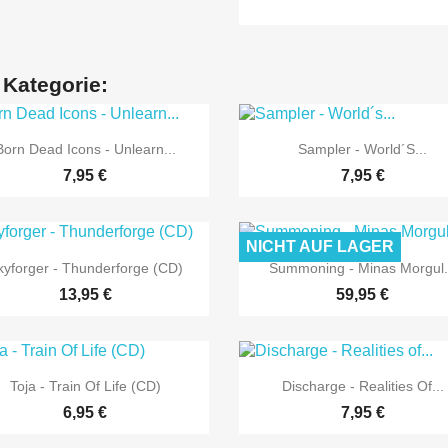
 Kategorie:


Vorschau
Vorschau
Born Dead Icons - Unlearn...
Sampler - World´s...
7,95 €
7,95 €
NICHT AUF LAGER


Vorschau
Vorschau
kyforger - Thunderforge (CD)
Summoning - Minas Morgul.
13,95 €
59,95 €


Vorschau
Vorschau
Toja - Train Of Life (CD)
Discharge - Realities Of...
6,95 €
7,95 €