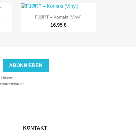

Vorschau
.
FJØRT ‎– Kontakt (Vinyl)
16,95 €
n. Unsere
schutzerklärung.
KONTAKT