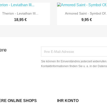


Vorschau
Vorschau
Therion - Leviathan III...
Armored Saint - Symbol Of..
18,95 €
9,95 €
ere
Sie können Ihr Einverständnis jederzeit widerrufe
Kontaktinformationen finden Sie u. a. in der Daten
ERE ONLINE SHOPS
IHR KONTO