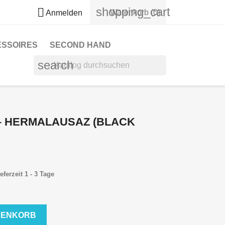
shopping_cart

Warenkorb
(0)
Anmelden
ESSOIRES
SECOND HAND
search
 – HERMALAUSAZ (BLACK
eferzeit 1 - 3 Tage
RENKORB