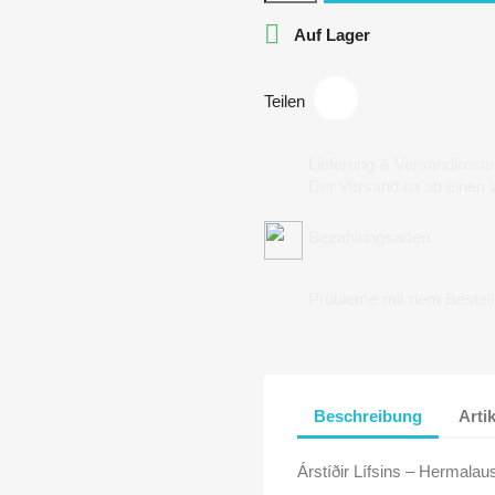

Auf Lager
Teilen
Lieferung & Versandkoste
Der Versand ist ab einen
Bezahlungsarten
Probleme mit dem Bestel
Beschreibung
Arti
Árstíðir Lífsins – Hermalau