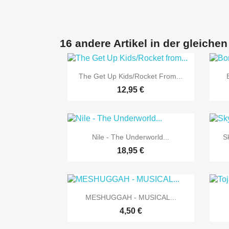
16 andere Artikel in der gleichen

Vorschau
The Get Up Kids/Rocket From...
12,95 €

Vorschau
Nile - The Underworld...
S
18,95 €

Vorschau
MESHUGGAH - MUSICAL...
4,50 €