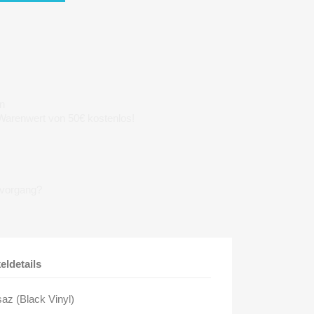
n
 Warenwert von 50€ kostenlos!
lvorgang?
keldetails
saz (Black Vinyl)