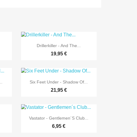

Vorschau
Drillerkiller - And The...
19,95 €

Vorschau
..
Six Feet Under - Shadow Of...
21,95 €

Vorschau
Vastator - Gentlemen´s Club...
6,95 €