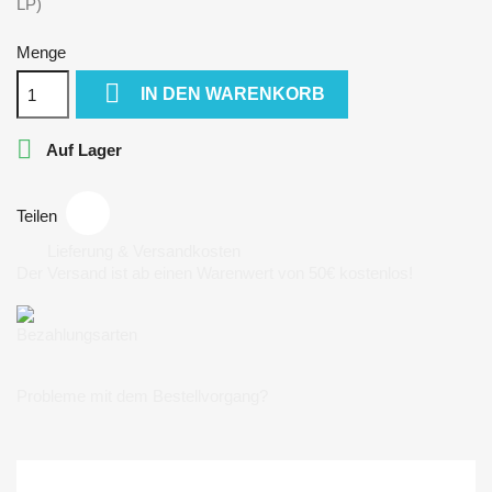
LP)
Menge

IN DEN WARENKORB

Auf Lager
Teilen
Lieferung & Versandkosten
Der Versand ist ab einen Warenwert von 50€ kostenlos!
Bezahlungsarten
Probleme mit dem Bestellvorgang?