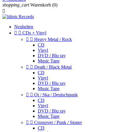
shopping_cart
Warenkorb
(0)

Neuheiten


CDs + Vinyl


Heavy Metal / Rock
CD
Vinyl
DVD / Blu ray
Music Tape


Death / Black Metal
CD
Vinyl
DVD / Blu ray
Music Tape


Oi / Ska / Deutschpunk
CD
Vinyl
DVD / Blu ray
Music Tape


Crossover / Punk / Stoner
CD