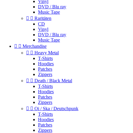
Vinyl
DVD / Blu ray
Music Tape


Raritäten
CD
Vinyl
DVD / Blu ray
Music Tape


Merchandise


Heavy Metal
T-Shirts
Hoodies
Patches
Zippers


Death / Black Metal
T-Shirts
Hoodies
Patches
Zippers


Oi / Ska / Deutschpunk
T-Shirts
Hoodies
Patches
Zippers