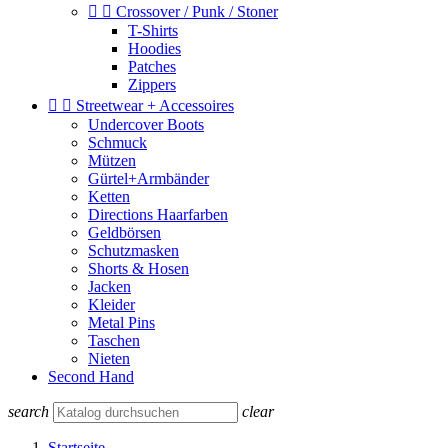


Crossover / Punk / Stoner
T-Shirts
Hoodies
Patches
Zippers


Streetwear + Accessoires
Undercover Boots
Schmuck
Mützen
Gürtel+Armbänder
Ketten
Directions Haarfarben
Geldbörsen
Schutzmasken
Shorts & Hosen
Jacken
Kleider
Metal Pins
Taschen
Nieten
Second Hand
search
clear
Startseite