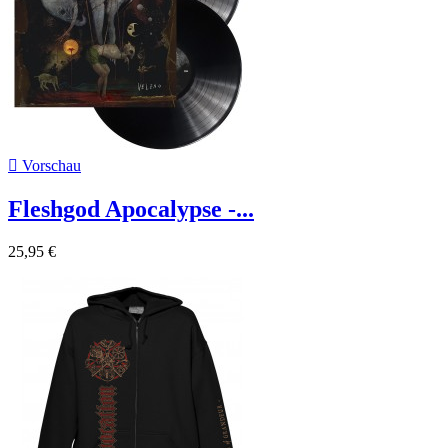

Vorschau
Fleshgod Apocalypse -...
25,95 €