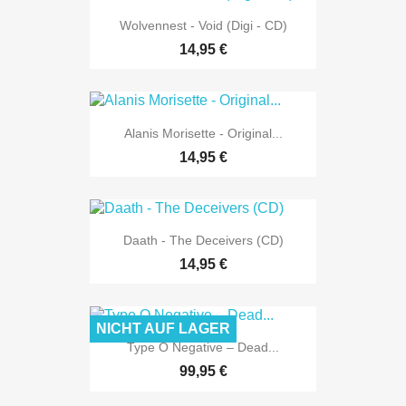
Wolvennest - Void (Digi - CD)
14,95 €
Alanis Morisette - Original...
14,95 €
Daath - The Deceivers (CD)
14,95 €
NICHT AUF LAGER
Type O Negative ‎– Dead...
99,95 €