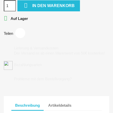

IN DEN WARENKORB

Auf Lager
Teilen
Lieferung & Versandkosten
Der Versand ist ab einen Warenwert von 50€ kostenlos!
Bezahlungsarten
Probleme mit dem Bestellvorgang?
Beschreibung
Artikeldetails