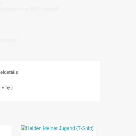
n
 Warenwert von 50€ kostenlos!
lvorgang?
keldetails
 Vinyl)