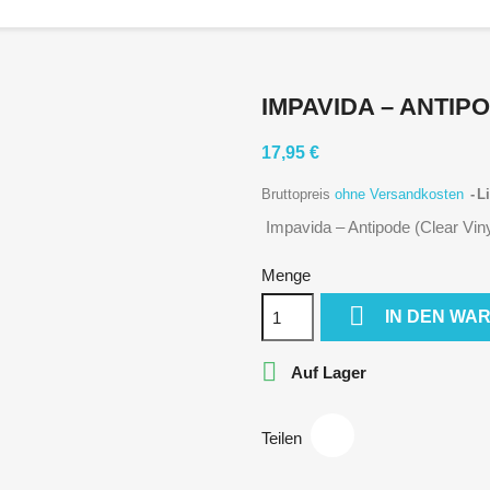
IMPAVIDA ‎– ANTIP
17,95 €
Bruttopreis
ohne Versandkosten
Li
Impavida ‎– Antipode (Clear Viny
Menge

IN DEN WA

Auf Lager
Teilen