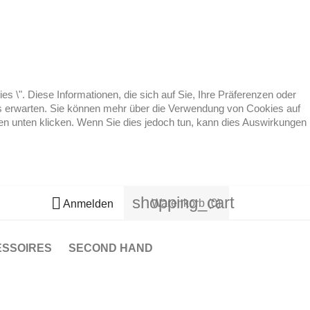
 \". Diese Informationen, die sich auf Sie, Ihre Präferenzen oder
 es erwarten. Sie können mehr über die Verwendung von Cookies auf
ten unten klicken. Wenn Sie dies jedoch tun, kann dies Auswirkungen
shopping_cart

Warenkorb
(0)
Anmelden
ESSOIRES
SECOND HAND