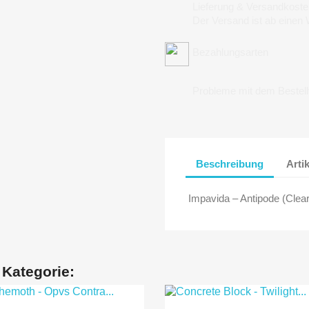
Lieferung & Versandkoste
Der Versand ist ab einen
Bezahlungsarten
Probleme mit dem Bestel
Beschreibung
Arti
Impavida ‎– Antipode (Clear
 Kategorie: