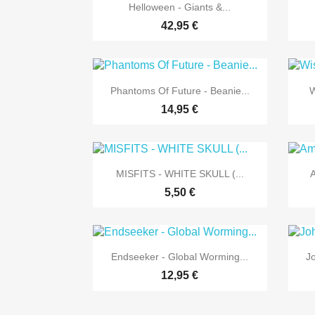

Vorschau
Helloween - Giants &...
42,95 €

Vorschau
Phantoms Of Future - Beanie...
W
14,95 €

Vorschau
MISFITS - WHITE SKULL (...
A
5,50 €

Vorschau
Endseeker - Global Worming...
J
12,95 €