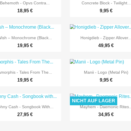


Vorschau
Vorschau
Behemoth - Opvs Contra...
Concrete Block - Twilight...
18,95 €
9,95 €


Vorschau
Vorschau
ish – Monochrome (Black...
Honigdieb - Zipper Allover..
19,95 €
49,95 €


Vorschau
Vorschau
morphis - Tales From The...
Manii - Logo (Metal Pin)
19,95 €
9,95 €
NICHT AUF LAGER


Vorschau
Vorschau
ohny Cash - Songbook With...
Mayhem - Daemonic Rites..
27,95 €
34,95 €