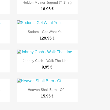

Vorschau
Helden Meiner Jugend (T-Shirt)
16,95 €

Vorschau
.
Sodom - Get What You...
129,95 €

Vorschau
Johnny Cash - Walk The Line...
9,95 €

Vorschau
.
Heaven Shall Burn - Of...
15,95 €