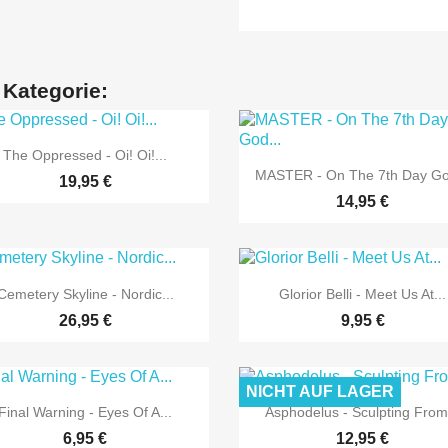
 Kategorie:

Vorschau
The Oppressed - Oi! Oi!...

Vorschau
MASTER - On The 7th Day Go
19,95 €
14,95 €


Vorschau
Vorschau
Cemetery Skyline - Nordic...
Glorior Belli - Meet Us At...
26,95 €
9,95 €
NICHT AUF LAGER


Vorschau
Vorschau
Final Warning - Eyes Of A...
Asphodelus - Sculpting From.
6,95 €
12,95 €