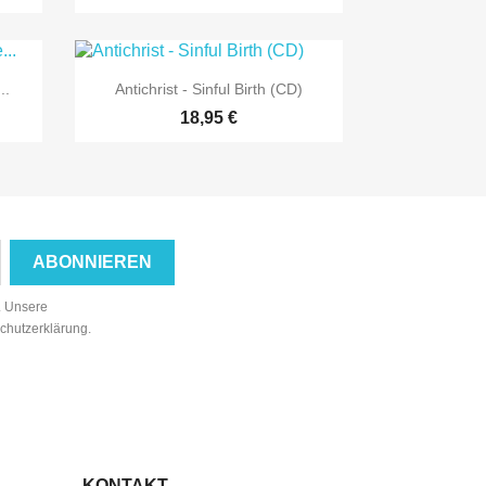

Vorschau
..
Antichrist - Sinful Birth (CD)
18,95 €
n. Unsere
schutzerklärung.
KONTAKT