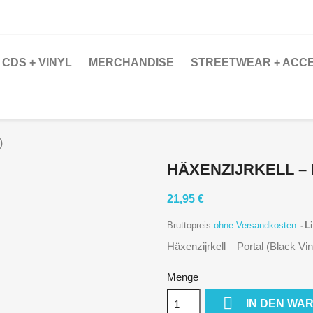
CDS + VINYL
MERCHANDISE
STREETWEAR + ACC
)
HÄXENZIJRKELL – 
21,95 €
Bruttopreis
ohne Versandkosten
Li
Häxenzijrkell – Portal (Black Vin
Menge

IN DEN WA