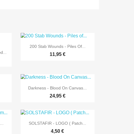

Vorschau
200 Stab Wounds - Piles Of...
d...
11,95 €

Vorschau
Darkness - Blood On Canvas...
24,95 €

Vorschau
..
SOLSTAFIR - LOGO ( Patch...
4,50 €