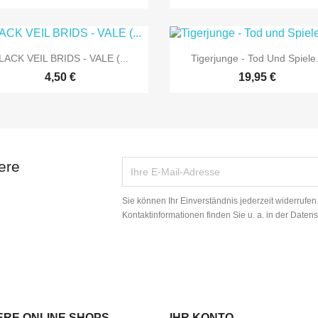


Vorschau
Vorschau
LACK VEIL BRIDS - VALE (...
Tigerjunge - Tod Und Spiele.
4,50 €
19,95 €
ere
Sie können Ihr Einverständnis jederzeit widerrufe
Kontaktinformationen finden Sie u. a. in der Daten
ERE ONLINE SHOPS
IHR KONTO