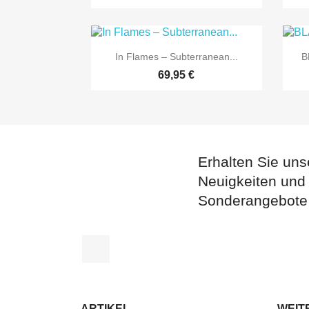

Vorschau
In Flames ‎– Subterranean...
B
69,95 €
Erhalten Sie uns
Neuigkeiten und
Sonderangebote
Facebook
ARTIKEL
WEIT