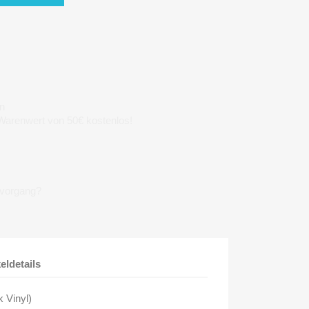
n
 Warenwert von 50€ kostenlos!
lvorgang?
keldetails
k Vinyl)