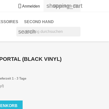
shopping_cart

Warenkorb
(0)
Anmelden
ESSOIRES
SECOND HAND
search
PORTAL (BLACK VINYL)
eferzeit 1 - 3 Tage
yl)
RENKORB