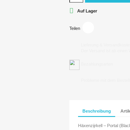

Auf Lager
Teilen
Lieferung & Versandkoste
Der Versand ist ab einen
Bezahlungsarten
Probleme mit dem Bestel
Beschreibung
Arti
Häxenzijrkell – Portal (Blac