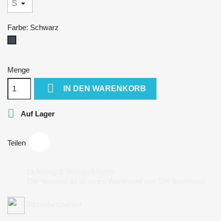
Farbe: Schwarz
Schwarz
Menge

IN DEN WARENKORB

Auf Lager
Teilen
Lieferung & Versandkosten
Der Versand ist ab einen Warenwert von 50€ kostenlos!
Bezahlungsarten