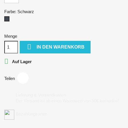
Farbe: Schwarz
Schwarz
Menge

IN DEN WARENKORB

Auf Lager
Teilen
Lieferung & Versandkosten
Der Versand ist ab einen Warenwert von 50€ kostenlos!
Bezahlungsarten