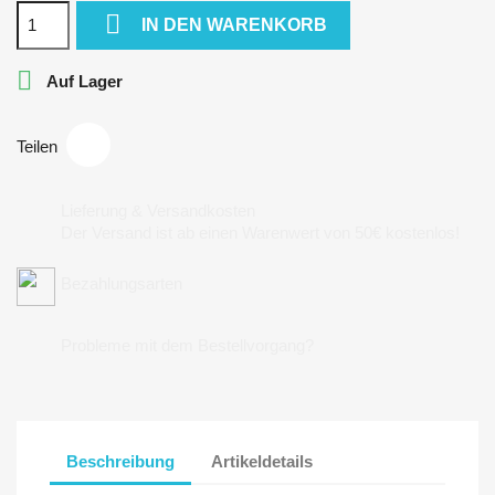

IN DEN WARENKORB

Auf Lager
Teilen
Lieferung & Versandkosten
Der Versand ist ab einen Warenwert von 50€ kostenlos!
Bezahlungsarten
Probleme mit dem Bestellvorgang?
Beschreibung
Artikeldetails