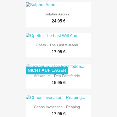
Sulphur Aeon -...
24,95 €
Opeth - The Last Will And...
17,95 €
NICHT AUF LAGER
Arckanum - Den Förstfödde...
15,95 €
Chaos Invocation - Reaping...
17,95 €