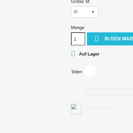
Größe: M
Menge

IN DEN WA

Auf Lager
Teilen
Lieferung & Versandkoste
Der Versand ist ab einen
Bezahlungsarten
Probleme mit dem Bestel