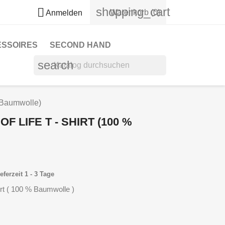
shopping_cart

Warenkorb
(0)
Anmelden
ESSOIRES
SECOND HAND
search
% Baumwolle)
F LIFE T - SHIRT (100 %
eferzeit 1 - 3 Tage
irt ( 100 % Baumwolle )