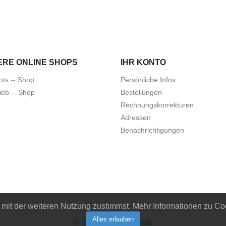
ERE ONLINE SHOPS
IHR KONTO
ots -- Shop
Persönliche Infos
ieb -- Shop
Bestellungen
Rechnungskorrekturen
Adressen
Benachrichtigungen
it der weiteren Nutzung zustimmst. Mehr Informationen zu Coo
Alles erlauben
© 2026 - Idiots Records