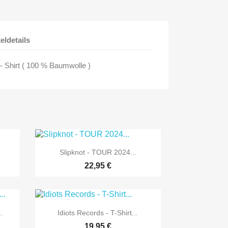
keldetails
- Shirt ( 100 % Baumwolle )

Vorschau
.
Slipknot - TOUR 2024...
22,95 €

Vorschau
.
Idiots Records - T-Shirt...
19,95 €