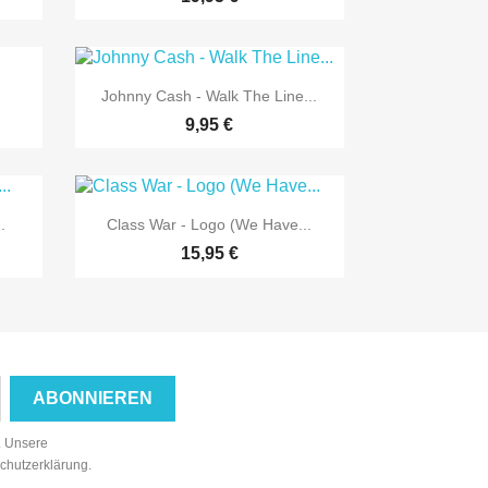

Vorschau
Johnny Cash - Walk The Line...
9,95 €

Vorschau
.
Class War - Logo (We Have...
15,95 €
n. Unsere
schutzerklärung.