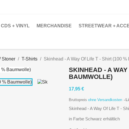
CDS + VINYL
MERCHANDISE
STREETWEAR + ACC
/ Stoner
T-Shirts
Skinhead - A Way Of Life T - Shirt (100 
SKINHEAD - A WAY O
BAUMWOLLE)
17,95 €
Bruttopreis
ohne Versandkosten
Li
Skinhead - A Way Of Life T - Sh
in Farbe Schwarz erhältlich