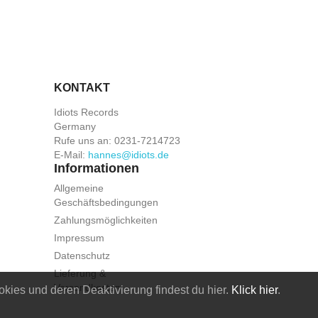
KONTAKT
Idiots Records
Germany
Rufe uns an:
0231-7214723
E-Mail:
hannes@idiots.de
Informationen
Allgemeine
Geschäftsbedingungen
Zahlungsmöglichkeiten
Impressum
Datenschutz
Lieferung &
Versandkosten
kies und deren Deaktivierung findest du hier.
Klick hier
.