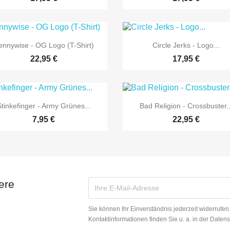


Vorschau
Vorschau
ennywise - OG Logo (T-Shirt)
Circle Jerks - Logo...
22,95 €
17,95 €


Vorschau
Vorschau
Stinkefinger - Army Grünes...
Bad Religion - Crossbuster..
7,95 €
22,95 €
ere
Sie können Ihr Einverständnis jederzeit widerrufe
Kontaktinformationen finden Sie u. a. in der Daten