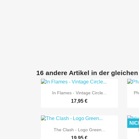
16 andere Artikel in der gleichen

Vorschau
In Flames - Vintage Circle...
Ph
17,95 €
NIC

Vorschau
The Clash - Logo Green...
19,95 €