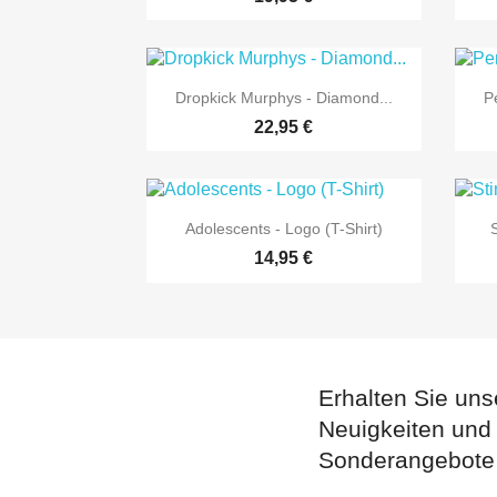

Vorschau
Dropkick Murphys - Diamond...
P
22,95 €

Vorschau
Adolescents - Logo (T-Shirt)
14,95 €
Erhalten Sie uns
Neuigkeiten und
Sonderangebote