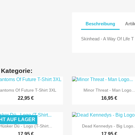
Beschreibung
Arti
Skinhead - A Way Of Life T 
 Kategorie:


Vorschau
Vorschau
antoms Of Future T-Shirt 3XL
Minor Threat - Man Logo..
22,95 €
16,95 €
HT AUF LAGER


Vorschau
Vorschau
Hüsker Dü - Logo (T-Shirt...
Dead Kennedys - Big Logo..
17,95 €
17,95 €