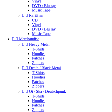
Vinyl
DVD / Blu ray
Music Tape


Raritäten
CD
Vinyl
DVD / Blu ray
Music Tape


Merchandise


Heavy Metal
T-Shirts
Hoodies
Patches
Zippers


Death / Black Metal
T-Shirts
Hoodies
Patches
Zippers


Oi / Ska / Deutschpunk
T-Shirts
Hoodies
Patches
Zippers