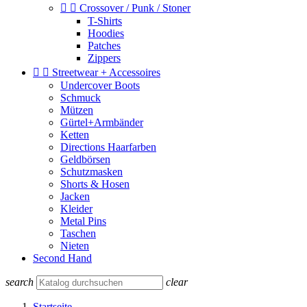


Crossover / Punk / Stoner
T-Shirts
Hoodies
Patches
Zippers


Streetwear + Accessoires
Undercover Boots
Schmuck
Mützen
Gürtel+Armbänder
Ketten
Directions Haarfarben
Geldbörsen
Schutzmasken
Shorts & Hosen
Jacken
Kleider
Metal Pins
Taschen
Nieten
Second Hand
search
clear
Startseite