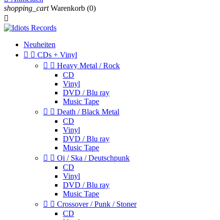
shopping_cart
Warenkorb
(0)

Neuheiten


CDs + Vinyl


Heavy Metal / Rock
CD
Vinyl
DVD / Blu ray
Music Tape


Death / Black Metal
CD
Vinyl
DVD / Blu ray
Music Tape


Oi / Ska / Deutschpunk
CD
Vinyl
DVD / Blu ray
Music Tape


Crossover / Punk / Stoner
CD