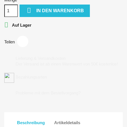

IN DEN WARENKORB

Auf Lager
Teilen
Lieferung & Versandkosten
Der Versand ist ab einen Warenwert von 50€ kostenlos!
Bezahlungsarten
Probleme mit dem Bestellvorgang?
Beschreibung
Artikeldetails