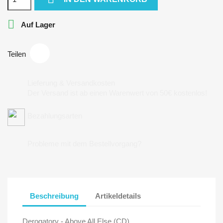

Auf Lager
Teilen
Lieferung & Versandkosten
Der Versand ist ab einen Warenwert von 50€ kostenlos!
Bezahlungsarten
Probleme mit dem Bestellvorgang?
Beschreibung
Artikeldetails
Derogatory - Above All Else (CD)