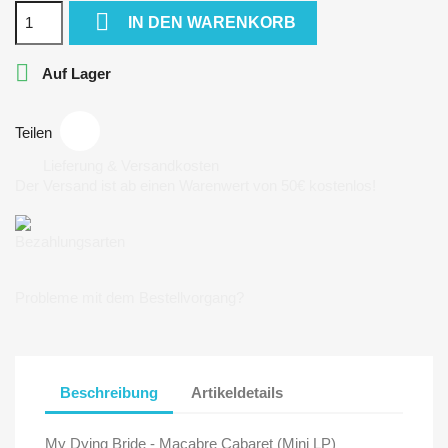

IN DEN WARENKORB

Auf Lager
Teilen
Lieferung & Versandkosten
Der Versand ist ab einen Warenwert von 50€ kostenlos!
Bezahlungsarten
Probleme mit dem Bestellvorgang?
Beschreibung
Artikeldetails
My Dying Bride - Macabre Cabaret (Mini LP)