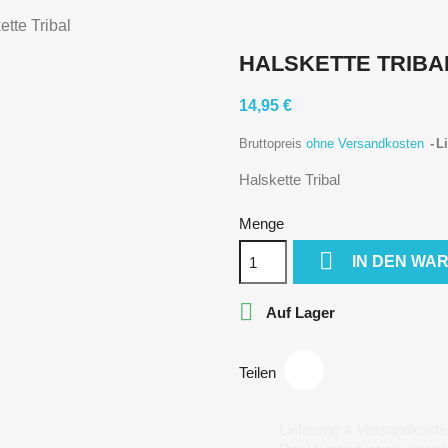
ette Tribal
HALSKETTE TRIBA
14,95 €
Bruttopreis
ohne Versandkosten
Li
Halskette Tribal
Menge

IN DEN WA

Auf Lager
Teilen
Lieferung & Versandkoste