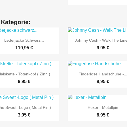
 Kategorie:


Vorschau
Vorschau
Lederjacke Schwarz...
Johnny Cash - Walk The Line
119,95 €
9,95 €


Vorschau
Vorschau
alskette - Totenkopf ( Zinn )
Fingerlose Handschuhe -..
9,95 €
9,95 €


Vorschau
Vorschau
he Sweet -Logo ( Metal Pin )
Hexer - Metallpin
3,95 €
8,95 €