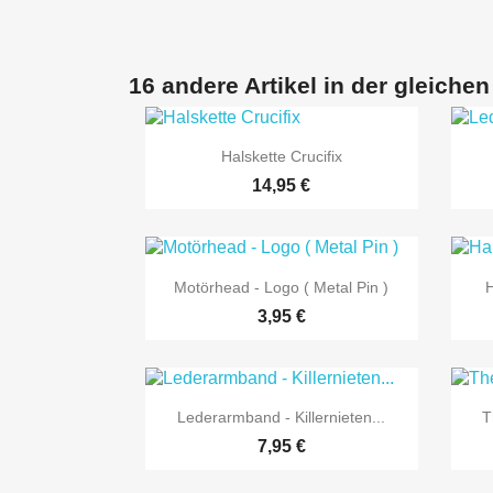
16 andere Artikel in der gleichen

Vorschau
Halskette Crucifix
14,95 €

Vorschau
Motörhead - Logo ( Metal Pin )
H
3,95 €

Vorschau
Lederarmband - Killernieten...
T
7,95 €