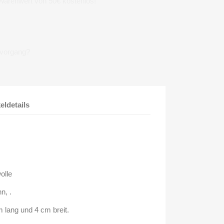
 Warenwert von 50€ kostenlos!
lvorgang?
keldetails
olle
n, .
 lang und 4 cm breit.