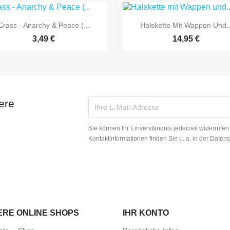


Vorschau
Vorschau
Crass - Anarchy & Peace (...
Halskette Mit Wappen Und..
3,49 €
14,95 €
ere
Sie können Ihr Einverständnis jederzeit widerrufe
Kontaktinformationen finden Sie u. a. in der Daten
ERE ONLINE SHOPS
IHR KONTO