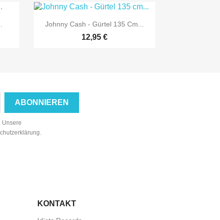

Vorschau
.
Johnny Cash - Gürtel 135 Cm...
12,95 €
n. Unsere
schutzerklärung.
KONTAKT