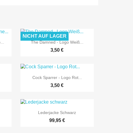
NICHT AUF LAGER

Vorschau
...
The Damned - Logo Weiß...
3,50 €

Vorschau
.
Cock Sparrer - Logo Rot...
3,50 €

Vorschau
Lederjacke Schwarz
99,95 €