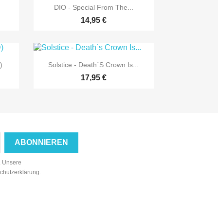

Vorschau
DIO - Special From The...
14,95 €

Vorschau
)
Solstice - Death´s Crown Is...
17,95 €
n. Unsere
schutzerklärung.