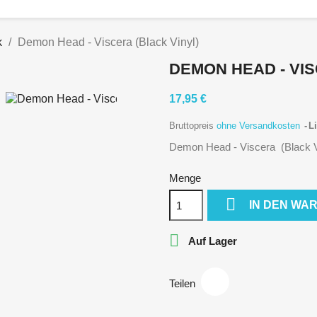
k
Demon Head - Viscera (Black Vinyl)
DEMON HEAD - VIS
17,95 €
Bruttopreis
ohne Versandkosten
Li
Demon Head - Viscera (Black V
Menge

IN DEN WA

Auf Lager
Teilen