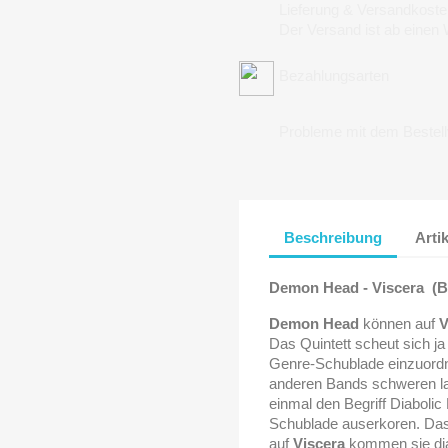
Lieferung & Versandkoste
Der Versand ist ab einen
Bezahlungsarten
Probleme mit dem Bestel
Beschreibung
Arti
Demon Head - Viscera (Bl
Demon Head
können auf
V
Das Quintett scheut sich ja
Genre-Schublade einzuordne
anderen Bands schweren la
einmal den Begriff Diaboli
Schublade auserkoren. Das 
auf
Viscera
kommen sie diab