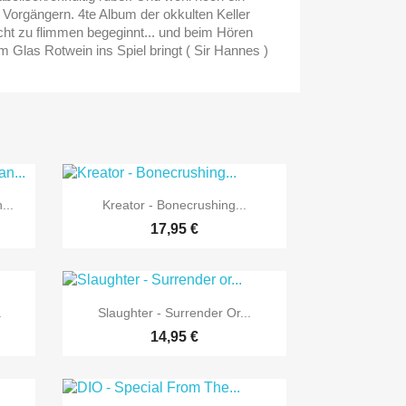
 Vorgängern. 4te Album der okkulten Keller
ht zu flimmen begeginnt... und beim Hören
m Glas Rotwein ins Spiel bringt ( Sir Hannes )

Vorschau
...
Kreator - Bonecrushing...
17,95 €

Vorschau
.
Slaughter - Surrender Or...
14,95 €