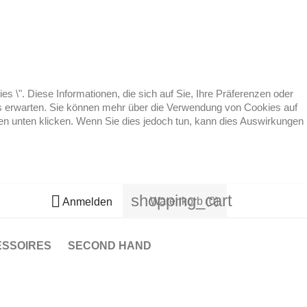
 \". Diese Informationen, die sich auf Sie, Ihre Präferenzen oder
 es erwarten. Sie können mehr über die Verwendung von Cookies auf
ten unten klicken. Wenn Sie dies jedoch tun, kann dies Auswirkungen
shopping_cart

Warenkorb
(0)
Anmelden
ESSOIRES
SECOND HAND