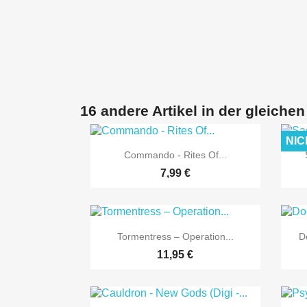
16 andere Artikel in der gleichen
NIC

Vorschau
Commando - Rites Of...
7,99 €

Vorschau
Tormentress – Operation...
D
11,95 €