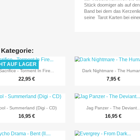
Stück doomiger als auf den
Band bei dem das Kerzenlic
seine Tarot Karten bei eine
 Kategorie:
HT AUF LAGER


Vorschau
Vorschau
Sacrifice - Torment In Fire...
Dark Nightmare - The Human
22,95 €
7,95 €


Vorschau
Vorschau
ool - Summerland (Digi - CD)
Jag Panzer - The Deviant..
16,95 €
16,95 €