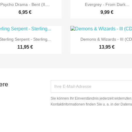


Vorschau
Vorschau
Psycho Drama - Bent (II....
Evergrey - From Dark...
6,95 €
9,99 €


Vorschau
Vorschau
Sterling Serpent - Sterling...
Demons & Wizards - III (CD
11,95 €
13,95 €
ere
Sie können Ihr Einverständnis jederzeit widerrufe
Kontaktinformationen finden Sie u. a. in der Daten