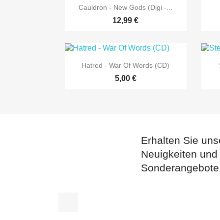

Vorschau
Cauldron - New Gods (Digi -...
12,99 €

Vorschau
Hatred - War Of Words (CD)
5,00 €
Erhalten Sie uns
Neuigkeiten und
Sonderangebote
Facebook