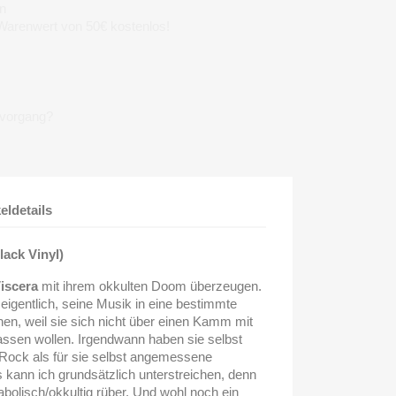
n
 Warenwert von 50€ kostenlos!
lvorgang?
keldetails
ack Vinyl)
iscera
mit ihrem okkulten Doom überzeugen.
 eigentlich, seine Musik in eine bestimmte
n, weil sie sich nicht über einen Kamm mit
ssen wollen. Irgendwann haben sie selbst
c Rock als für sie selbst angemessene
kann ich grundsätzlich unterstreichen, denn
olisch/okkultig rüber. Und wohl noch ein