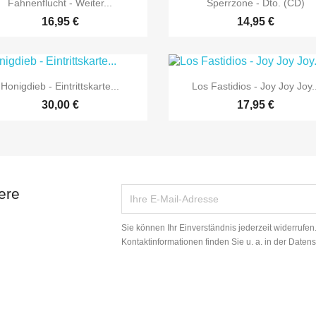


Fahnenflucht - Weiter...
Sperrzone - Dto. (CD)
16,95 €
14,95 €


Vorschau
Vorschau
Honigdieb - Eintrittskarte...
Los Fastidios - Joy Joy Joy..
30,00 €
17,95 €
ere
Sie können Ihr Einverständnis jederzeit widerrufe
Kontaktinformationen finden Sie u. a. in der Daten