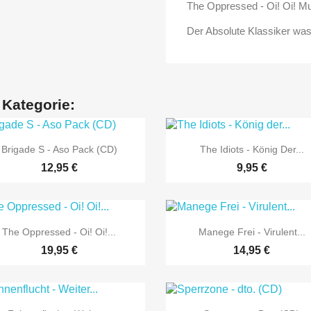
The Oppressed - Oi! Oi! Mu
Der Absolute Klassiker was
 Kategorie:


Vorschau
Vorschau
Brigade S - Aso Pack (CD)
The Idiots - König Der...
12,95 €
9,95 €


Vorschau
Vorschau
The Oppressed - Oi! Oi!...
Manege Frei - Virulent...
19,95 €
14,95 €
Vorschau
Vorschau