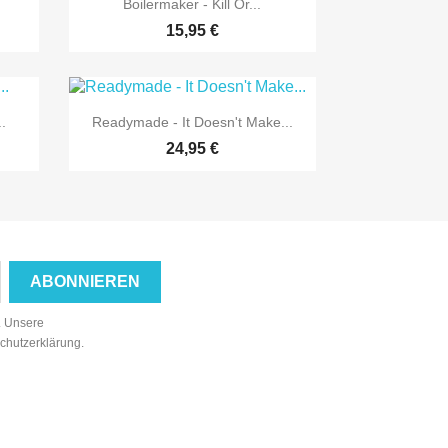

Boilermaker - Kill Or...
15,95 €

Vorschau
.
Readymade - It Doesn't Make...
24,95 €
n. Unsere
schutzerklärung.