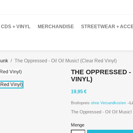
CDS + VINYL
MERCHANDISE
STREETWEAR + ACC
punk
The Oppressed - Oi! Oi! Music! (Clear Red Vinyl)
THE OPPRESSED - O
VINYL)
19,95 €
Bruttopreis
ohne Versandkosten
Li
The Oppressed - Oi! Oi! Music! 
Menge