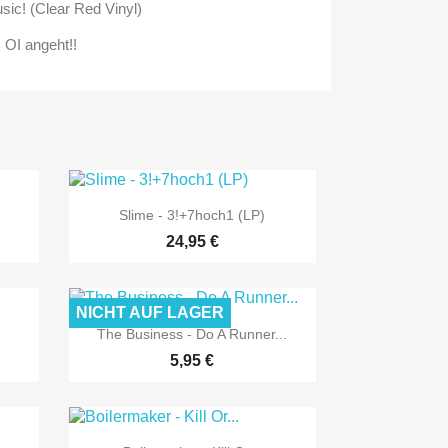
sic! (Clear Red Vinyl)
 OI angeht!!

Vorschau
Slime - 3!+7hoch1 (LP)
24,95 €
NICHT AUF LAGER

Vorschau
The Business - Do A Runner...
5,95 €
Vorschau