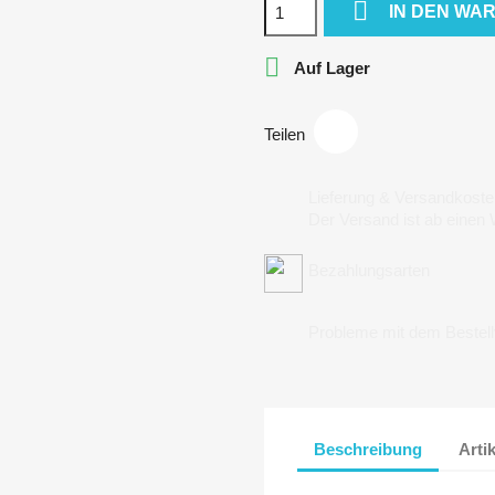

IN DEN WA

Auf Lager
Teilen
Lieferung & Versandkoste
Der Versand ist ab einen
Bezahlungsarten
Probleme mit dem Bestel
Beschreibung
Arti