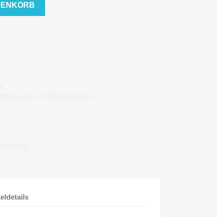
RENKORB
n
 Warenwert von 50€ kostenlos!
lvorgang?
keldetails