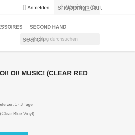
shopping_cart

Warenkorb
(0)
Anmelden
ESSOIRES
SECOND HAND
search
I! OI! MUSIC! (CLEAR RED
eferzeit 1 - 3 Tage
(Clear Blue Vinyl)