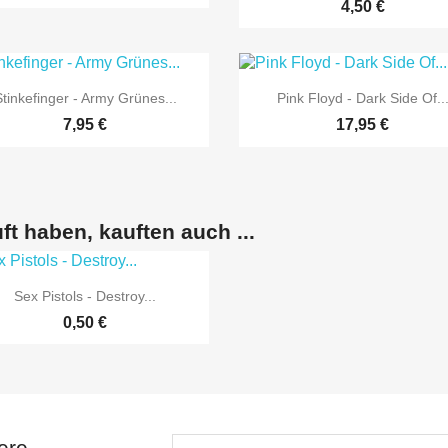
4,50 €


Vorschau
Vorschau
Stinkefinger - Army Grünes...
Pink Floyd - Dark Side Of..
7,95 €
17,95 €
ft haben, kauften auch ...

Vorschau
Sex Pistols - Destroy...
0,50 €
ere