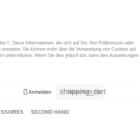
 \". Diese Informationen, die sich auf Sie, Ihre Präferenzen oder
 es erwarten. Sie können mehr über die Verwendung von Cookies auf
ten unten klicken. Wenn Sie dies jedoch tun, kann dies Auswirkungen
shopping_cart

Warenkorb
(0)
Anmelden
ESSOIRES
SECOND HAND