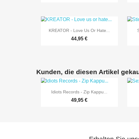

Vorschau
KREATOR - Love Us Or Hate...
44,95 €
Kunden, die diesen Artikel gekau

Vorschau
Idiots Records - Zip Kappu...
49,95 €
Erhalten Sie uns