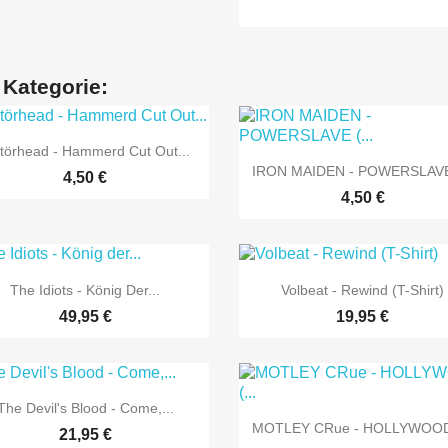
 Kategorie:

Vorschau
törhead - Hammerd Cut Out...

Vorschau
IRON MAIDEN - POWERSLAVE 
4,50 €
4,50 €


Vorschau
Vorschau
The Idiots - König Der...
Volbeat - Rewind (T-Shirt)
49,95 €
19,95 €

Vorschau
The Devil's Blood - Come,...

Vorschau
MOTLEY CRue - HOLLYWOOD 
21,95 €