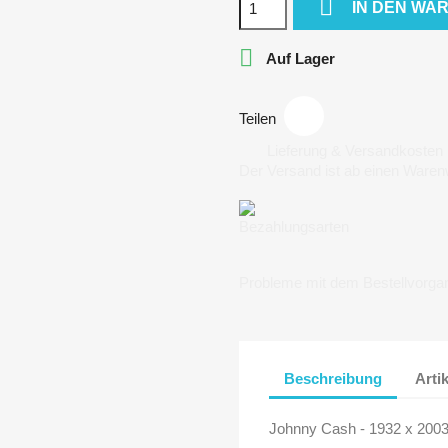

IN DEN WA

Auf Lager
Teilen
Lieferung & Versandkosten
Der Versand ist ab einen Waren
Bezahlungsarten
Probleme mit dem Bestellvorga
Beschreibung
Arti
Johnny Cash - 1932 x 200