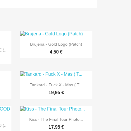

Vorschau
Brujeria - Gold Logo (Patch)
(...
4,50 €

Vorschau
Tankard - Fuck X - Mas ( T...
19,95 €

Vorschau
Kiss - The Final Tour Photo...
(...
17,95 €