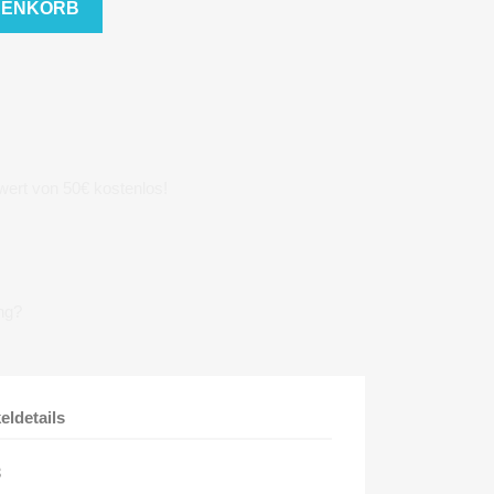
RENKORB
wert von 50€ kostenlos!
ng?
keldetails
3