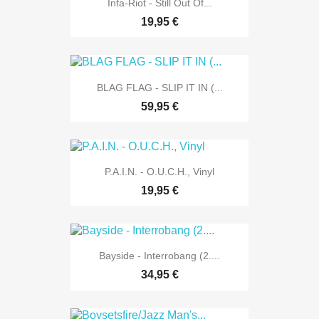
Infa-Riot - Still Out Of...
19,95 €
BLAG FLAG - SLIP IT IN (...
59,95 €
P.A.I.N. - O.U.C.H., Vinyl
19,95 €
Bayside - Interrobang (2....
34,95 €