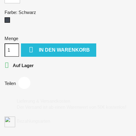
Farbe: Schwarz
Schwarz
Menge

IN DEN WARENKORB

Auf Lager
Teilen
Lieferung & Versandkosten
Der Versand ist ab einen Warenwert von 50€ kostenlos!
Bezahlungsarten