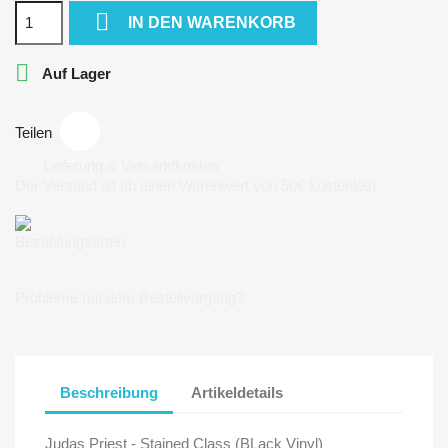

IN DEN WARENKORB

Auf Lager
Teilen
Lieferung & Versandkosten
Der Versand ist ab einen Warenwert von 50€ kostenlos!
Bezahlungsarten
Probleme mit dem Bestellvorgang?
Beschreibung
Artikeldetails
Judas Priest - Stained Class (BLack Vinyl)