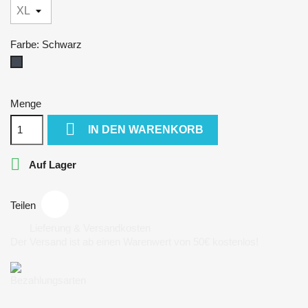
Farbe: Schwarz
Schwarz
Menge

IN DEN WARENKORB

Auf Lager
Teilen
Lieferung & Versandkosten
Der Versand ist ab einen Warenwert von 50€ kostenlos!
Bezahlungsarten