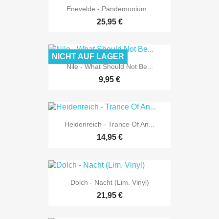
Enevelde - Pandemonium...
25,95 €
NICHT AUF LAGER
Nile - What Should Not Be...
9,95 €
Heidenreich - Trance Of An...
14,95 €
Dolch - Nacht (Lim. Vinyl)
21,95 €