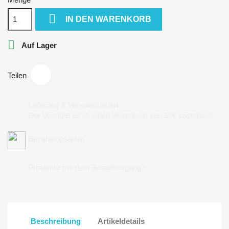

IN DEN WARENKORB

Auf Lager
Teilen
Lieferung & Versandkosten
Der Versand ist ab einen Warenwert von 50€ kostenlos!
Bezahlungsarten
Probleme mit dem Bestellvorgang?
Beschreibung
Artikeldetails