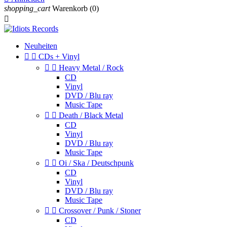
shopping_cart
Warenkorb
(0)

Neuheiten


CDs + Vinyl


Heavy Metal / Rock
CD
Vinyl
DVD / Blu ray
Music Tape


Death / Black Metal
CD
Vinyl
DVD / Blu ray
Music Tape


Oi / Ska / Deutschpunk
CD
Vinyl
DVD / Blu ray
Music Tape


Crossover / Punk / Stoner
CD