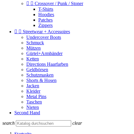


Crossover / Punk / Stoner
T-Shirts
Hoodies
Patches
Zippers


Streetwear + Accessoires
Undercover Boots
Schmuck
Mützen
Gürtel+Armbänder
Ketten
Directions Haarfarben
Geldbörsen
Schutzmasken
Shorts & Hosen
Jacken
Kleider
Metal Pins
Taschen
Nieten
Second Hand
search
clear
Startseite