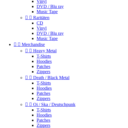
Vinyl
DVD / Blu ray
Music Tape


Raritäten
CD
Vinyl
DVD / Blu ray
Music Tape


Merchandise


Heavy Metal
T-Shirts
Hoodies
Patches
Zippers


Death / Black Metal
T-Shirts
Hoodies
Patches
Zippers


Oi / Ska / Deutschpunk
T-Shirts
Hoodies
Patches
Zippers