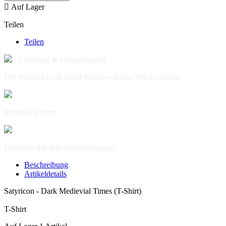

Auf Lager
Teilen
Teilen
Lieferung & Versandkosten
Der Versand ist ab einen Warenwert von 50€ kostenlos!
Bezahlungsarten
Probleme mit dem Bestellvorgang?
Beschreibung
Artikeldetails
Satyricon - Dark Medievial Times (T-Shirt)
T-Shirt