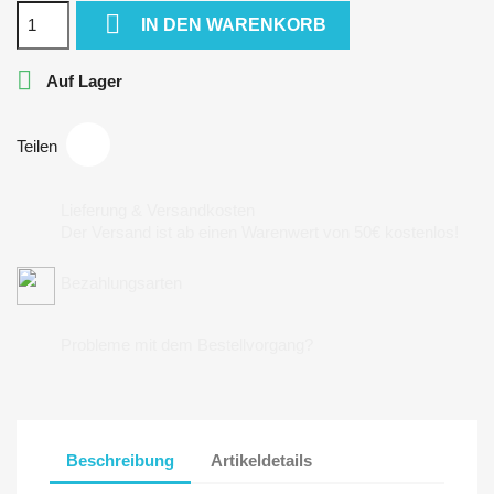

IN DEN WARENKORB

Auf Lager
Teilen
Lieferung & Versandkosten
Der Versand ist ab einen Warenwert von 50€ kostenlos!
Bezahlungsarten
Probleme mit dem Bestellvorgang?
Beschreibung
Artikeldetails