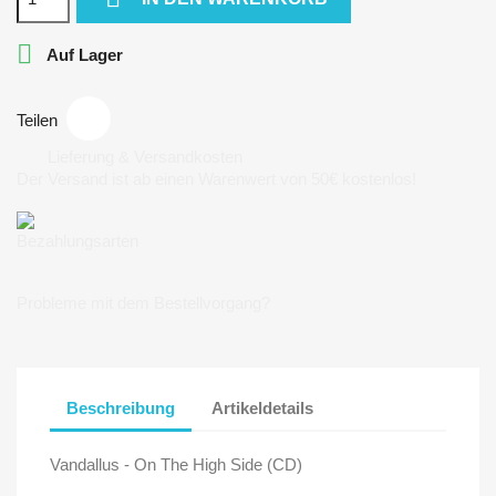

Auf Lager
Teilen
Lieferung & Versandkosten
Der Versand ist ab einen Warenwert von 50€ kostenlos!
Bezahlungsarten
Probleme mit dem Bestellvorgang?
Beschreibung
Artikeldetails
Vandallus - On The High Side (CD)