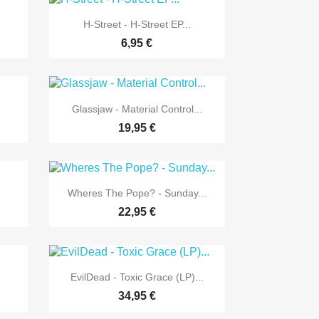

Vorschau
H-Street - H-Street EP...
6,95 €

Vorschau
Glassjaw - Material Control...
19,95 €

Vorschau
Wheres The Pope? - Sunday...
22,95 €

Vorschau
EvilDead - Toxic Grace (LP)...
34,95 €