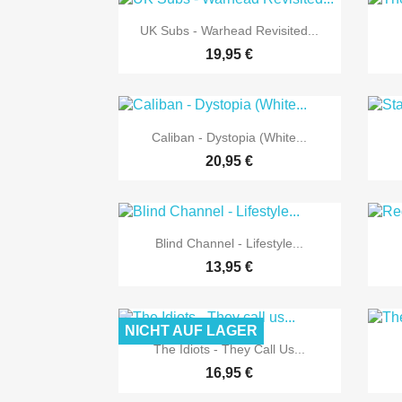

Vorschau
UK Subs - Warhead Revisited...
19,95 €

Vorschau
Caliban - Dystopia (White...
20,95 €

Vorschau
Blind Channel - Lifestyle...
13,95 €
NICHT AUF LAGER

Vorschau
The Idiots - They Call Us...
16,95 €