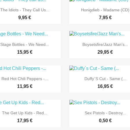


Vorschau
Vorschau
The Idiots - They Call Us...
Honigdieb - Madame (CD)
9,95 €
7,95 €


Vorschau
Vorschau
Stage Bottles - We Need...
Boysetsfire/Jazz Man's...
15,95 €
29,95 €


Vorschau
Vorschau
Red Hot Chili Peppers -...
Duffy`s Cut - Same (...
11,95 €
16,95 €


Vorschau
Vorschau
The Get Up Kids - Red...
Sex Pistols - Destroy...
17,95 €
0,50 €