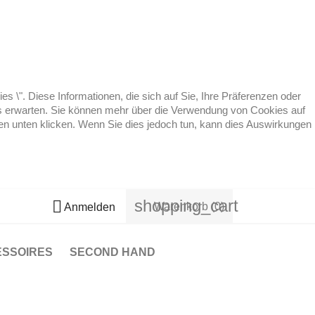
 \". Diese Informationen, die sich auf Sie, Ihre Präferenzen oder
 es erwarten. Sie können mehr über die Verwendung von Cookies auf
ten unten klicken. Wenn Sie dies jedoch tun, kann dies Auswirkungen
shopping_cart

Warenkorb
(0)
Anmelden
ESSOIRES
SECOND HAND