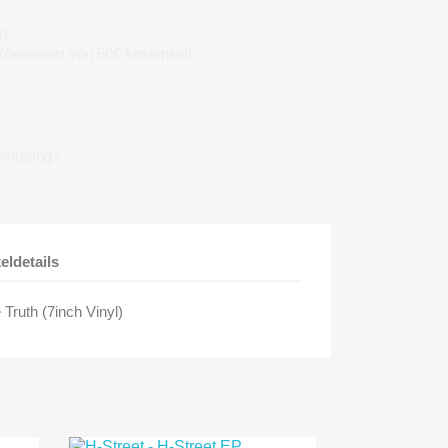
n
 Warenwert von 50€ kostenlos!
lvorgang?
keldetails
Truth (7inch Vinyl)