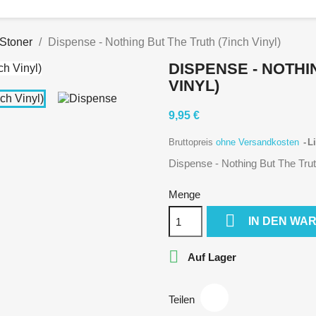
 Stoner
Dispense - Nothing But The Truth (7inch Vinyl)
DISPENSE - NOTHI
VINYL)
9,95 €
Bruttopreis
ohne Versandkosten
Li
Dispense - Nothing But The Trut
Menge

IN DEN WA

Auf Lager
Teilen