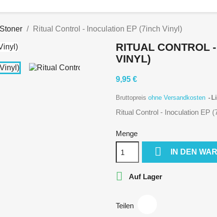
 Stoner
Ritual Control - Inoculation EP (7inch Vinyl)
RITUAL CONTROL -
VINYL)
9,95 €
Bruttopreis
ohne Versandkosten
Li
Ritual Control - Inoculation EP (
Menge

IN DEN WA

Auf Lager
Teilen