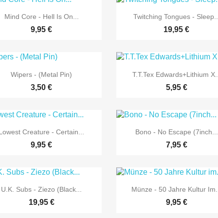


Vorschau
Vorschau
Mind Core - Hell Is On...
Twitching Tongues - Sleep..
9,95 €
19,95 €


Vorschau
Vorschau
Wipers - (Metal Pin)
T.T.Tex Edwards+Lithium X..
3,50 €
5,95 €


Vorschau
Vorschau
Lowest Creature - Certain...
Bono - No Escape (7inch...
9,95 €
7,95 €


Vorschau
Vorschau
U.K. Subs - Ziezo (Black...
Münze - 50 Jahre Kultur Im.
19,95 €
9,95 €