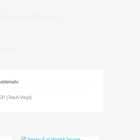
n
 Warenwert von 50€ kostenlos!
lvorgang?
keldetails
 EP (7inch Vinyl)