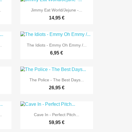

Vorschau
.
Jimmy Eat World/Jejune -...
14,95 €

Vorschau
.
The Idiots - Emmy Oh Emmy /...
6,95 €

Vorschau
The Police - The Best Days...
26,95 €

Vorschau
..
Cave In - Perfect Pitch...
59,95 €