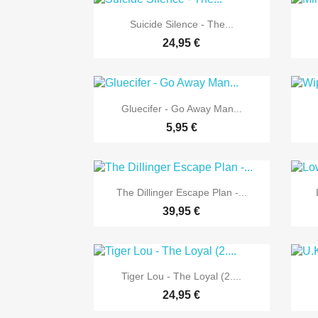

Vorschau
Suicide Silence - The...
24,95 €

Vorschau
Gluecifer - Go Away Man...
5,95 €

Vorschau
The Dillinger Escape Plan -...
39,95 €

Vorschau
Tiger Lou - The Loyal (2....
24,95 €