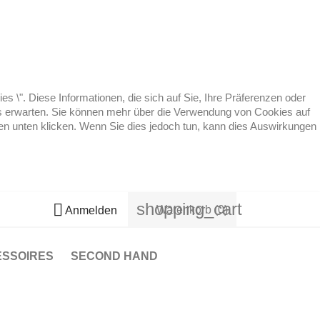
 \". Diese Informationen, die sich auf Sie, Ihre Präferenzen oder
 es erwarten. Sie können mehr über die Verwendung von Cookies auf
ten unten klicken. Wenn Sie dies jedoch tun, kann dies Auswirkungen
shopping_cart

Warenkorb
(0)
Anmelden
ESSOIRES
SECOND HAND